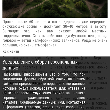
Прошло почти 60 лет — и сотня деревьев уже переросла
окружающие сосны и достигает 30–40 метров в высоту.
Выглядит это, как вам скажет любой местный:
сюрреалистично. Стоишь себе посреди букового леса, а над
головой — ветви калифорнийских великанов. Роща не очень
большая, но очень атмосферная.
Как найти
Роща находится рядом с Кутузовским озером (у села Верхняя
Уведомление о сборе персональных
Кутузовка). Самый простой путь — от Ангарского перевала:
данных
неспешная прогулка в 1–1,5 часа. Если понравится, можно
выйти и на другую сторону горы — к Кутузовке или к морю.
Настоящим информируем Вас о том, что при
Секвойи — ровесницы динозавров и могут жить до 3,5 тысяч
заполнении формы обратной связи на нашем
лет, но у нас они пока — «подростки». Они уже выше местных
сайте, вы предоставляете персональные данные,
сосен, но до калифорнийских рекордов им ещё расти и расти.
которые будут использоваться для: ответа на
Главное — не спилить раньше времени.
ваши запросы, улучшения качества нашего
сервиса, размещения в нашем
P.S. Если захотите увидеть Америку на минималках не
каталоге. Собираемые данные: имя, контактная
выезжая из Крыма, вам — на Чатыр-Даг. Секвойи в горном
информация (телефон, email), текст сообщения.
лесу — это как Санта-Барбара в декорациях русской сказки.