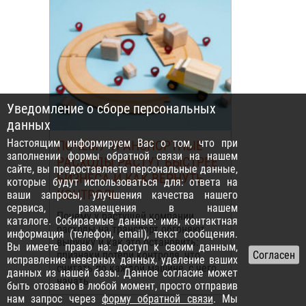
Уведомление о сборе персональных
данных
Настоящим информируем Вас о том, что при
ПОЧЕМУ ТРАНСПОРТНЫЕ
заполнении формы обратной связи на нашем
РАСХОДЫ РАСТУТ БЫСТРЕЕ
сайте, вы предоставляете персональные данные,
БИЗНЕСА И КАК ВЕРНУТЬ
которые будут использоваться для: ответа на
КОНТРОЛЬ
ваши запросы, улучшения качества нашего
сервиса, размещения в нашем
Почему у растущей компании
каталоге. Собираемые данные: имя, контактная
расходы на транспорт обгоняют
информация (телефон, email), текст сообщения.
выручку и как это остановить:
Вы имеете право на: доступ к своим данным,
признаки потери контроля, что
исправление неверных данных, удаление ваших
считать по каждой машине, с чего
данных из нашей базы. Данное согласие может
начать...
быть отозвано в любой момент, просто отправив
нам запрос через
форму обратной связи
. Мы