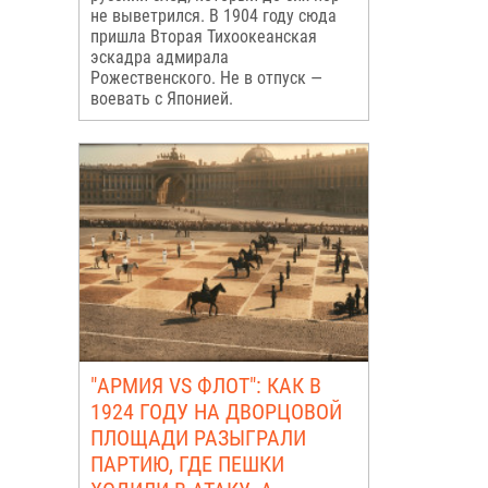
не выветрился. В 1904 году сюда
пришла Вторая Тихоокеанская
эскадра адмирала
Рожественского. Не в отпуск —
воевать с Японией.
"АРМИЯ VS ФЛОТ": КАК В
1924 ГОДУ НА ДВОРЦОВОЙ
ПЛОЩАДИ РАЗЫГРАЛИ
ПАРТИЮ, ГДЕ ПЕШКИ