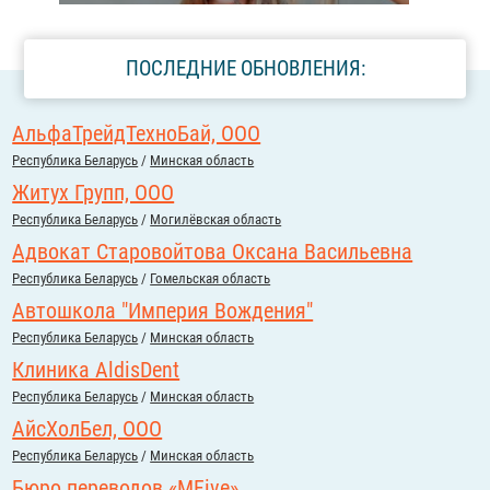
ПОСЛЕДНИЕ ОБНОВЛЕНИЯ:
АльфаТрейдТехноБай, ООО
Республика Беларусь
/
Минская область
Житух Групп, ООО
Республика Беларусь
/
Могилёвская область
Адвокат Старовойтова Оксана Васильевна
Республика Беларусь
/
Гомельская область
Автошкола "Империя Вождения"
Республика Беларусь
/
Минская область
Клиника AldisDent
Республика Беларусь
/
Минская область
АйсХолБел, ООО
Республика Беларусь
/
Минская область
Бюро переводов «MFive»