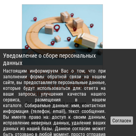
Уведомление о сборе персональных
данных
Настоящим информируем Вас о том, что при
ПОЧЕМУ ТРАНСПОРТНЫЕ
заполнении формы обратной связи на нашем
РАСХОДЫ РАСТУТ БЫСТРЕЕ
сайте, вы предоставляете персональные данные,
БИЗНЕСА И КАК ВЕРНУТЬ
которые будут использоваться для: ответа на
КОНТРОЛЬ
ваши запросы, улучшения качества нашего
сервиса, размещения в нашем
Почему у растущей компании
каталоге. Собираемые данные: имя, контактная
расходы на транспорт обгоняют
информация (телефон, email), текст сообщения.
выручку и как это остановить:
Вы имеете право на: доступ к своим данным,
признаки потери контроля, что
исправление неверных данных, удаление ваших
считать по каждой машине, с чего
данных из нашей базы. Данное согласие может
начать...
быть отозвано в любой момент, просто отправив