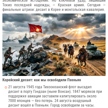
экономическое истощение. Но ключевой удар, лишивший
Токио последней надежды, — Красная армия. Сегодня —
финальные штрихи: десант в Корее и монгольская кавалерия.
Корейский десант: как мы освободили Пхеньян
21 августа 1945 года Тихоокеанский флот высадил
десант в порту Гэндзан (ныне Вонсан). 1847 моряков при
поддержке авиации заставили капитулировать около
7000 японцев — без потерь. 24 августа воздушный
десант вошёл в Пхеньян. Город освободили за часы.