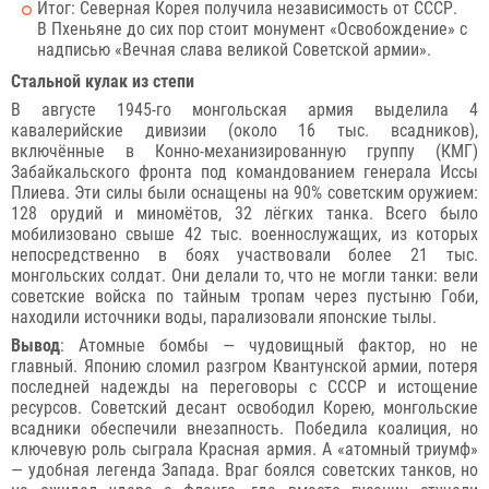
Итог: Северная Корея получила независимость от СССР.
В Пхеньяне до сих пор стоит монумент «Освобождение» с
надписью «Вечная слава великой Советской армии».
Стальной кулак из степи
В августе 1945-го монгольская армия выделила 4
кавалерийские дивизии (около 16 тыс. всадников),
включённые в Конно-механизированную группу (КМГ)
Забайкальского фронта под командованием генерала Иссы
Плиева. Эти силы были оснащены на 90% советским оружием:
128 орудий и миномётов, 32 лёгких танка. Всего было
мобилизовано свыше 42 тыс. военнослужащих, из которых
непосредственно в боях участвовали более 21 тыс.
монгольских солдат. Они делали то, что не могли танки: вели
советские войска по тайным тропам через пустыню Гоби,
находили источники воды, парализовали японские тылы.
Вывод
: Атомные бомбы — чудовищный фактор, но не
главный. Японию сломил разгром Квантунской армии, потеря
последней надежды на переговоры с СССР и истощение
ресурсов. Советский десант освободил Корею, монгольские
всадники обеспечили внезапность. Победила коалиция, но
ключевую роль сыграла Красная армия. А «атомный триумф»
— удобная легенда Запада. Враг боялся советских танков, но