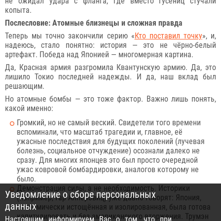
не ожидал удара с фланга, где вместо гусениц стучали
копыта.
Послесловие: Атомные близнецы и сложная правда
Теперь мы точно закончили серию «
Кто поставил точку
», и,
надеюсь, стало понятно: история — это не чёрно-белый
артефакт. Победа над Японией — многомерная картина.
Да, Красная армия разгромила Квантунскую армию. Да, это
лишило Токио последней надежды. И да, наш вклад был
решающим.
Но атомные бомбы — это тоже фактор. Важно лишь понять,
какой именно:
Громкий, но не самый веский. Свидетели того времени
вспоминали, что масштаб трагедии и, главное, её
ужасные последствия для будущих поколений (лучевая
болезнь, социальное отчуждение) осознали далеко не
сразу. Для многих японцев это был просто очередной
ужас ковровой бомбардировки, аналогов которому не
было.
Демонстрация силы, а не необходимость. Историки
Уведомление о сборе персональных
(например, Гар Алперовиц) уже давно говорят: Япония,
данных
экономически истощённая и изолированная, была готова
капитулировать и без американского вторжения. Трумэн
Настоящим информируем Вас о том, что при