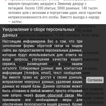
мирную процессию, шедшую к Зимнему дворцу с
петицией. Около 1200 убитых, 5000 раненых. 140 тысяч
человек шли с иконами и портретами царя, неся гарантии
неприкосновенности его особы. Вместо выхода к народу
— залпы.
Карательные акции — статистика ужасает: расстрел в
Уведомление о сборе персональных
Риге (127 убитых), на Ленских приисках (270), казни
данных
революционеров (повешено 14 000 человек). И это лишь
малая часть официального списка.
Настоящим информируем Вас о том, что при
заполнении формы обратной связи на нашем
Унизительный внешнеполитический расклад
сайте, вы предоставляете персональные данные,
Во внешней политике Николая II тоже не назвать успешной:
которые будут использоваться для: ответа на
ваши запросы, улучшения качества нашего
Русско-японская война (1905) с позорным Портсмутским
сервиса, размещения в нашем
миром, стоившая России 400 000 потерь.
каталоге. Собираемые данные: имя, контактная
Первая мировая: свыше 2 млн солдат убитыми и около
информация (телефон, email), текст сообщения.
800 000 пленными только к августу 1915-го. Армия
Вы имеете право на: доступ к своим данным,
разлагалась, страна голодала, а император оставался в
исправление неверных данных, удаление ваших
счастливом неведении.
данных из нашей базы. Данное согласие может
Вывод:
Николай II управлял, но не правил. Он не был злодеем,
быть отозвано в любой момент, просто отправив
но его безволие, нерешительность и глухота к реальности
нам запрос через
форму обратной связи
. Мы
стали настоящей трагедией для миллионов. Империя сгнила
принимаем все необходимые меры для
изнутри задолго до революции, превратившись в пороховую
обеспечения безопасности ваших данных. Кроме