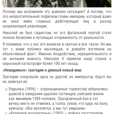
Почему мы вспомнили эту давнюю ситуацию? А потому, что
это непростительный пофигизм главы империи, который даже
не знал имён главных действующих лиц в разгар
назревающей революции.
Николай не был садистом, но его фатальной чертой стало
полное безволие и пугающая оторванность от реальности.
Я понимаю, что у нас его возвели в святые и все такое. Но мы
тут с вами публика мыслящая, и давайте взглянем на
объективный факт. Именно бездействие, нерешительность и
не желание вникать Николая II привели нашу страну к
серьезной катастрофе более 100 лет назад.
«Невидимые» трагедии и дивный новый мир
Трагедии следовали одна за другой, но император будто бы
не замечал их:
Ходынка (1896) — коронационные торжества обернулись
давкой в ожидании царских гостинцев, унёсшей жизни
как минимум 1389 человек. Праздничный бал в тот
вечер никто не отменил, а толпа, узнав, что царь на балу,
кричала: «Все веселятся, а мы тут умираем».
«Кровавое воскресенье» (1905) — войска расстреляли