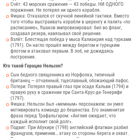
Счёт: 43 морских сражения — 43 победы. НИ ОДНОГО
поражения. Не потерял ни одного корабля.
Фишка: Отказался от скучной линейной тактики. Вместо
того чтобы выстраивать корабли в шеренгу и палить «по
расписанию», Ушаков импровизировал: бил во фланг,
создавал резерв, навязывал своё решение.
Взлёт: Блестящая победа у мыса Калиакрия над турками
(1791). Он нагло прошёл между берегом и турецким
флотом и атаковал первым. В лоб, не дожидаясь
построения.
Кто такой Горацио Нельсон?
Сын бедного священника из Норфолка, типичный
британец — отчаянный, тщеславный, обожающий пафос.
Потери: Потерял правый глаз при осаде Кальви (1794) и
правую руку в сражении при Санта-Крус-де-Тенерифе
(1797).
Фишка: Нельсон был «мемным» персонажем: он умел
мотивировать команду до бешенства. Его знаменитая
фраза перед Трафальгаром: «Англия ожидает, что
каждый исполнит свой долг».
Подвиг: При Абукире (1798) английский флагман разбил
французов, применив… атаку со стороны берега и охват.