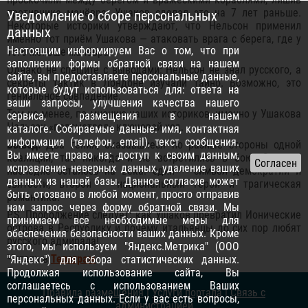
противника манёвра. Ушаков сделал это на 7 лет раньше.
Уведомление о сборе персональных
Некоторые историки утверждают, что Нельсон применил
данных
именно тот приём Ушакова — атаковать врага с берега, где у
Настоящим информируем Вас о том, что при
того меньше манёвра.
заполнении формы обратной связи на нашем
Однако не спешите с выводами: Нельсон не знал русского, а
сайте, вы предоставляете персональные данные,
секреты тактик в Лондоне изучали тайно. Возможно, это
которые будут использоваться для: ответа на
гениальное совпадение.
ваши запросы, улучшения качества нашего
Тем не менее, по мнению наших историков, именно у Ушакова
сервиса, размещения в нашем
Нельсон «подсмотрел» ключевой ход.
каталоге. Собираемые данные: имя, контактная
информация (телефон, email), текст сообщения.
Вывод:
Два гения, оказавшиеся по разные стороны одной
Вы имеете право на: доступ к своим данным,
коалиции, так никогда и не встретились в бою. Зато их
исправление неверных данных, удаление ваших
наследие осталось на века: один — символ демократии и
данных из нашей базы. Данное согласие может
святости, второй — национальный герой и трагическая
быть отозвано в любой момент, просто отправив
романтика.
нам запрос через
форму обратной связи
. Мы
P.S. Продолжение следует: как Ушаков превратил Ионические
принимаем все необходимые меры для
острова в Республику и почему итальянцы до сих пор любят
обеспечения безопасности ваших данных. Кроме
русского адмирала!
этого, мы используем "Яндекс.Метрика" (ООО
Читать в
Телеграм
"Яндекс") для сбора статистических данных.
Продолжая использование сайта, Вы
соглашаетесь с использованием Ваших
Правила размещения
|
Услуги портала
|
Связь с
персональных данных. Если у вас есть вопросы,
администрацией