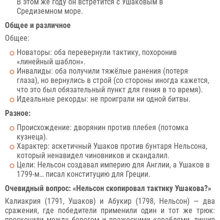
В этом же году он встретится с Ушаковым в
Средиземном море.
Общее и различное
Общее:
Новаторы: оба перевернули тактику, похоронив
«линейный шаблон».
Инвалиды: оба получили тяжёлые ранения (потеря
глаза), но вернулись в строй (со стороны иногда кажется,
что это был обязательный пункт для гения в то время).
Идеальные рекорды: не проиграли ни одной битвы.
Разное:
Происхождение: дворянин против плебея (потомка
кузнеца).
Характер: аскетичный Ушаков против бунтаря Нельсона,
который ненавидел чиновников и скандалил.
Цели: Нельсон создавал империю для Англии, а Ушаков в
1799-м… писал конституцию для Греции.
Очевидный вопрос: «Нельсон скопировал тактику Ушакова?»
Калиакрия (1791, Ушаков) и Абукир (1798, Нельсон) — два
сражения, где победители применили один и тот же трюк:
проскочили между берегом и вражескими кораблями, лишив