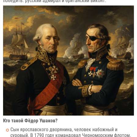
победить: русский адмирал и британский виконт.
Кто такой Фёдор Ушаков?
Сын ярославского дворянина, человек набожный и
суровый. В 1790 году командовал Черноморским флотом.