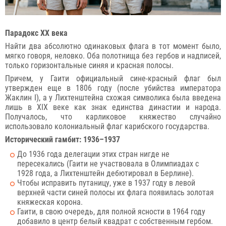
Парадокс XX века
Найти два абсолютно одинаковых флага в тот момент было,
мягко говоря, неловко. Оба полотнища без гербов и надписей,
только горизонтальные синяя и красная полосы.
Причем, у Гаити официальный сине-красный флаг был
утвержден еще в 1806 году (после убийства императора
Жаклин I), а у Лихтенштейна схожая символика была введена
лишь в XIX веке как знак единства династии и народа.
Получалось, что карликовое княжество случайно
использовало колониальный флаг карибского государства.
Исторический гамбит: 1936–1937
До 1936 года делегации этих стран нигде не
пересекались (Гаити не участвовала в Олимпиадах с
1928 года, а Лихтенштейн дебютировал в Берлине).
Чтобы исправить путаницу, уже в 1937 году в левой
верхней части синей полосы их флага появилась золотая
княжеская корона.
Гаити, в свою очередь, для полной ясности в 1964 году
добавило в центр белый квадрат с собственным гербом.