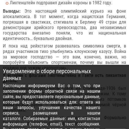
Лихтенштейн подправил дизайн короны в 1982 году.
Выводы:
Это настоящий олимпийский курьез на фоне
апокалипсиса. В тот момент, когда нацистская Германия,
погрязшая в свастиках, стягивала к Берлину 49 стран для
демонстрации арийского превосходства, два независимых
государства внезапно поняли, что их национальная
идентичность… буквально двойная.
И пока над рейхстагом развевалась символика смерти, в
рядах участников тихо улыбнулись клоунскому казусу. Война
за мировое господство — это вам, конечно, важно, но
попробуйте объяснить спортсменам, почему вы вышли на
стадион под чужим «паспортом».
Уведомление о сборе персональных
У истории с флагами Лихтенштейна и Гаити есть пикантная
данных
деталь.
Настоящим информируем Вас о том, что при
Единственным спортсменом Гаити на Олимпиаде-1936 был
заполнении формы обратной связи на нашем
тяжелоатлет Рене А. Амбруаз. Он был чернокожим. К тому
сайте, вы предоставляете персональные данные,
времени население Гаити на 95% состояло из потомков
которые будут использоваться для: ответа на
африканских рабов — первой в мире независимой чёрной
ваши запросы, улучшения качества нашего
республики.
сервиса, размещения в нашем
Амбруаз травмировался и не вышел на старт. Формально
каталоге. Собираемые данные: имя, контактная
Гаити не выставила ни одного участника.
информация (телефон, email), текст сообщения.