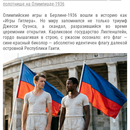
полотнище на Олимпиаде-1936
Олимпийские игры в Берлине-1936 вошли в историю как
«Игры Гитлера». Но миру запомнился не только триумф
Джесси Оуэнса, а скандал, разразившийся во время
церемонии открытия. Карликовое государство Лихтенштейн,
гордо вышагивая в строю, с ужасом осознало: его флаг —
сине-красный биколор — абсолютно идентичен флагу далекой
островной Республики Гаити.