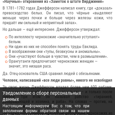
«Научные» откровения из «Заметок о штате Вирджиния»
В 1781–1782 годах Джефферсон написал книгу, где «доказал»
превосходство белых. Он писал, что чёрные «выделяют
меньше через почки и больше через железы кожи, что
придаёт им сильный и неприятный запах».
Но дальше — ещё интереснее. Джефферсон утверждал:
По интеллекту чернокожие «значительно уступают»
белым.
Ни один из них не способен понять труды Евклида.
В воображении они «тупы, безвкусны и аномальны».
Они «участвуют больше в чувстве, чем в размышлении».
Орангутанги предпочитают чернокожих женщин —
значит, это низшая раса.
Да. Отец-основатель США сравнил людей с обезьянами.
Человек, написавший «все люди равны», никого не освободил
За свою жизнь Джефферсон владел более чем 600 рабами.
При жизни он освободил лишь нескольких — и только после
Уведомление о сборе персональных
смерти. При этом он называл рабство «тиранией,
данных
развращающей и хозяина, и раба». На словах — против, на
Настоящим информируем Вас о том, что при
деле — держал людей в цепях.
заполнении формы обратной связи на нашем
Он также был главным идеологом депортации чернокожих из