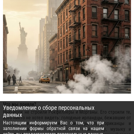
Что мы поняли?
Уведомление о сборе персональных
Нью-Йорк не строили Рокфеллеры и Морганы. Его строили те,
данных
кого никто не хотел видеть: голодные ирландцы, бежавшие от
Настоящим информируем Вас о том, что при
погромов евреи, итальянцы, китайцы, пуэрториканцы и
заполнении формы обратной связи на нашем
доминиканцы. Они принесли свои языки, еду, музыку и