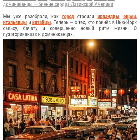
доминиканцы — биение сердца Латинской Америки
Мы уже разобрали, как
город
строили
ирландцы
,
евреи
,
итальянцы
и
китайцы
. Теперь — о тех, кто принёс в Нью-Йорк
сальсу, бачату и совершенно новый ритм жизни. О
пуэрториканцах и доминиканцах.