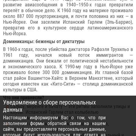
развитие авиасообщения в 1940–1950-х годах превратили
перелёт в обычное дело. К 1960 году на материке проживало
около 887 000 пуэрториканцев, и почти половина из них — в
Нью-Йорке. Они заселили Испанский Гарлем (Эль-Баррио),
превратив его в культурное сердце латиноамериканского
Нью-Йорка.
Доминиканцы: беженцы от диктатуры
В 1960-х годах, после убийства диктатора Рафаэля Трухильо в
1961 году, начался новый поток иммигрантов —
доминиканцев. Они бежали от политической нестабильности
и экономического хаоса. К 1990-му году в Нью-Йорке уже
проживало более 300 000 доминиканцев. Их главной базой
стал район Вашингтон-Хайтс в Верхнем Манхэттене, который
сегодня известен как «Кито-Сити» — столица доминиканской
культуры в США.
Что они привнесли?
Уведомление о сборе персональных
Сальсу, меренге и бачату — эти ритмы заполнили улицы и
данных
клубы. Испанский Гарлем стал колыбелью
Настоящим информируем Вас о том, что при
латиноамериканской музыки в США.
заполнении формы обратной связи на нашем
Уличную еду — эмпанадас, мадурос, и, конечно,
сайте, вы предоставляете персональные данные,
доминиканский сэндвич «чимичурри».
которые будут использоваться для: ответа на
Новый ритм жизни — более шумный, эмоциональный и