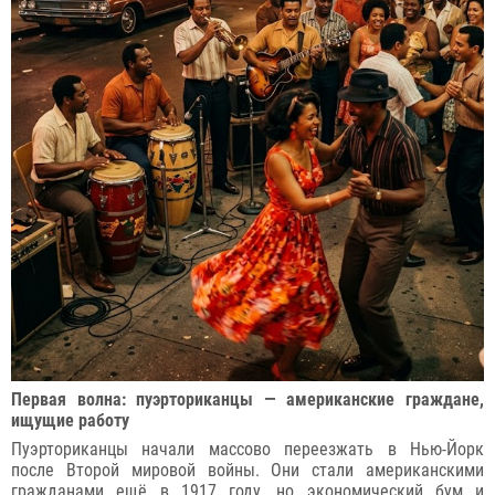
Первая волна: пуэрториканцы — американские граждане,
ищущие работу
Пуэрториканцы начали массово переезжать в Нью-Йорк
после Второй мировой войны. Они стали американскими
гражданами ещё в 1917 году, но экономический бум и