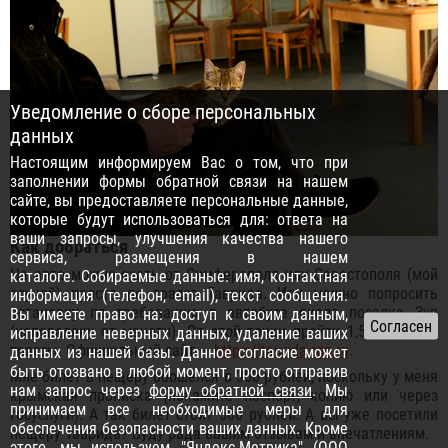
Уведомление о сборе персональных
данных
Настоящим информируем Вас о том, что при
заполнении формы обратной связи на нашем
сайте, вы предоставляете персональные данные,
которые будут использоваться для: ответа на
ваши запросы, улучшения качества нашего
Как добраться
сервиса, размещения в нашем
На авто можно ехать от Симферополя или Севастополя (мой
каталоге. Собираемые данные: имя, контактная
случай) просто по трассе Таврида. Или можно попросить
информация (телефон, email), текст сообщения.
остановку по требованию в автобусе около поселка Зуя
Вы имеете право на: доступ к своим данным,
(неподалеку от мечети). От этой точки пройти 1,5 км вдоль
исправление неверных данных, удаление ваших
трассы. Официальный сайт —
https://taurida.rgo.ru
.
данных из нашей базы. Данное согласие может
быть отозвано в любой момент, просто отправив
Мне билет в пещеру обошелся в 350 рублей, поскольку у меня
нам запрос через
форму обратной связи
. Мы
крымская прописка (покажите паспорт, копию или через
принимаем все необходимые меры для
госуслуги). А так билет стоит 500 рублей. А вы уже посетили
обеспечения безопасности ваших данных. Кроме
пещеру Таврида? Буду рада вашим отзывам и впечатлениям.
этого, мы используем "Яндекс.Метрика" (ООО