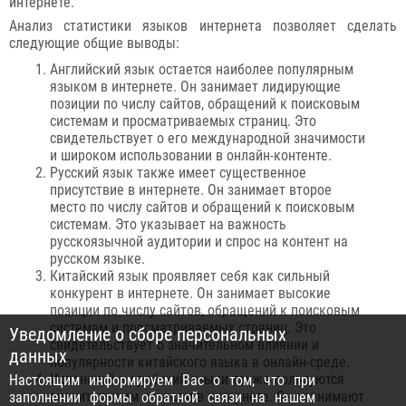
интернете.
Анализ статистики языков интернета позволяет сделать
следующие общие выводы:
Английский язык остается наиболее популярным
языком в интернете. Он занимает лидирующие
позиции по числу сайтов, обращений к поисковым
системам и просматриваемых страниц. Это
свидетельствует о его международной значимости
и широком использовании в онлайн-контенте.
Русский язык также имеет существенное
присутствие в интернете. Он занимает второе
место по числу сайтов и обращений к поисковым
системам. Это указывает на важность
русскоязычной аудитории и спрос на контент на
русском языке.
Китайский язык проявляет себя как сильный
конкурент в интернете. Он занимает высокие
позиции по числу сайтов, обращений к поисковым
системам и просматриваемых страниц. Это
Уведомление о сборе персональных
свидетельствует о значительном влиянии и
данных
популярности китайского языка в онлайн-среде.
Испанский и арабский языки также пользуются
Настоящим информируем Вас о том, что при
значительным спросом в интернете. Они занимают
заполнении формы обратной связи на нашем