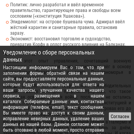
Политик: лично разработал и ввёл временное
правительство, гарантирующее права и свободы всем
сословиям («конституция Ушакова»).
Эпидемиолог: на острове бушевала чума. Адмирал ввёл
жёсткий карантин и санитарные правила, остановив
заразу.
Экономист: восстановил торговлю и судоходство,
превратив Корфу в оплот русского влияния на Балканах.
Уведомление о сборе персональных
Крымский след
данных
Именно этот опыт управления, сочетавший военную
дисциплину с демократическими институтами, лёг в основу
Настоящим информируем Вас о том, что при
обустройства Севастополя и всего Причерноморья в
заполнении формы обратной связи на нашем
последующие годы.
сайте, вы предоставляете персональные данные,
которые будут использоваться для: ответа на
Вывод:
За 200 лет до современных «освободительных
ваши запросы, улучшения качества нашего
миссий» Ушаков наглядно продемонстрировал, что такое
сервиса, размещения в нашем
настоящая освободительная война: после него не остались
каталоге. Собираемые данные: имя, контактная
руины. Остались государства с собственной конституцией и
информация (телефон, email), текст сообщения.
благодарные народы. Недаром на греческих островах его до
Вы имеете право на: доступ к своим данным,
сих пор чтят как национального героя.
исправление неверных данных, удаление ваших
P.S. Когда Нельсон гонялся за эфемерной славой в Палермо и
данных из нашей базы. Данное согласие может
терял лучших людей, Ушаков методично, день за днём,
быть отозвано в любой момент, просто отправив
зачищал остров за островом от французской заразы. И когда