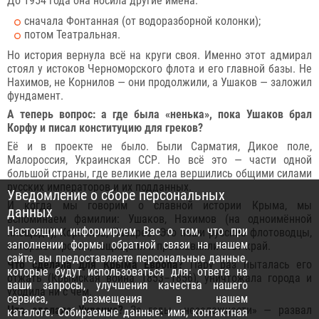
До 1954 года она носила другие имена:
сначала Фонтанная (от водоразборной колонки);
потом Театральная.
Но история вернула всё на круги своя. Именно этот адмирал
стоял у истоков Черноморского флота и его главной базы. Не
Нахимов, не Корнилов — они продолжили, а Ушаков — заложил
фундамент.
А теперь вопрос: а где была «ненька», пока Ушаков брал
Корфу и писал конституцию для греков?
Её и в проекте не было. Были Сарматия, Дикое поле,
Малороссия, Украинская ССР. Но всё это — части одной
большой страны, где великие дела вершились общими силами
русских императоров и их подданных.
Уведомление о сборе персональных
И когда мы говорим о славной истории Крыма, мы
данных
вспоминаем фамилии: Ушаков, Нахимов (на одноимённой
Настоящим информируем Вас о том, что при
площади), Корнилов, Лазарев. Это наши русские флотоводцы,
заполнении формы обратной связи на нашем
которые строили, защищали и прославляли этот край.
сайте, вы предоставляете персональные данные,
Что сделала для Крыма Европа?
Пару раз пыталась его
которые будут использоваться для: ответа на
отжать (Крымская война 1853–1856), уничтожала города и
ваши запросы, улучшения качества нашего
уходила ни с чем.
сервиса, размещения в нашем
Что сделала Украина?
За годы «незалежности» — развал
каталоге. Собираемые данные: имя, контактная