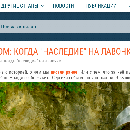
ДРУГИЕ СТРАНЫ
НОВОСТИ
ПУБЛИКАЦИИ
М: КОГДА "НАСЛЕДИЕ" НА ЛАВОЧ
: когда "наследие" на лавочке
ча с историей, о чем мы
писали ранее
. Или с тем, что за неё 
бац! — сидит себе Никита Сергеич собственной персоной. В выши