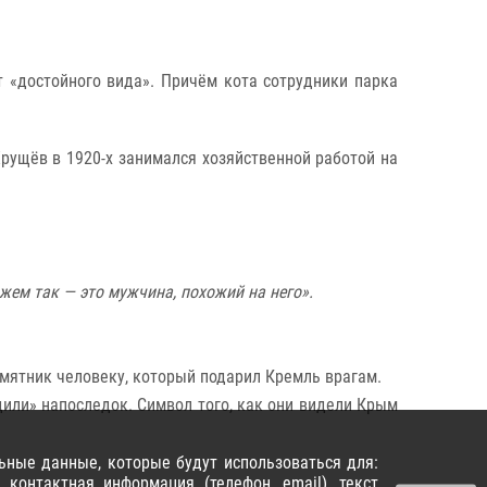
 «достойного вида». Причём кота сотрудники парка
Хрущёв в 1920-х занимался хозяйственной работой на
жем так — это мужчина, похожий на него».
амятник человеку, который подарил Кремль врагам.
дили» напоследок. Символ того, как они видели Крым
ьные данные, которые будут использоваться для:
контактная информация (телефон, email), текст