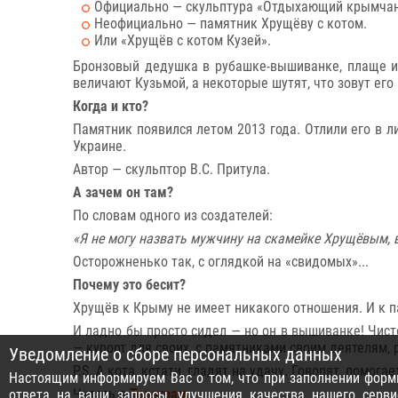
Официально — скульптура «Отдыхающий крымчан
Неофициально — памятник Хрущёву с котом.
Или «Хрущёв с котом Кузей».
Бронзовый дедушка в рубашке-вышиванке, плаще и 
величают Кузьмой, а некоторые шутят, что зовут его
Когда и кто?
Памятник появился летом 2013 года. Отлили его в л
Украине.
Автор — скульптор В.С. Притула.
А зачем он там?
По словам одного из создателей:
«Я не могу назвать мужчину на скамейке Хрущёвым, 
Осторожненько так, с оглядкой на «свидомых»...
Почему это бесит?
Хрущёв к Крыму не имеет никакого отношения. И к п
И ладно бы просто сидел — но он в вышиванке! Чист
— курорт для своих, с памятниками своим деятелям
Уведомление о сборе персональных данных
P.S. А кота, кстати, гладят на удачу. Говорят, помогае
Настоящим информируем Вас о том, что при заполнении формы
Читать в
Телеграм
ответа на ваши запросы, улучшения качества нашего серви