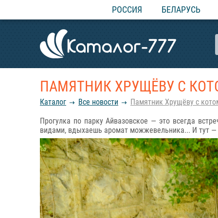
РОССИЯ
БЕЛАРУСЬ
ПАМЯТНИК ХРУЩЁВУ С КОТО
Каталог
Все новости
Памятник Хрущёву с котом
Прогулка по парку Айвазовское — это всегда встре
видами, вдыхаешь аромат можжевельника... И тут — 