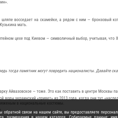
ин».
шляпе восседает на скамейке, а рядом с ним — бронзовый кот
 Кузькина мать.
итейном цехе под Киевом — символичный выбор, учитывая, что 
ведь тогда памятник могут повредить националисты. Давайте ска
арку Айвазовское — тоже. Это как поставить в центре Москвы п
ой воды украинский «привет» из 2013 года, когда они тут «насле
, ряженым в национальные костюмы.
т.
 обратной связи на нашем сайте, вы предоставляете персонал
са, размещения в нашем каталоге. Собираемые данные: имя, 