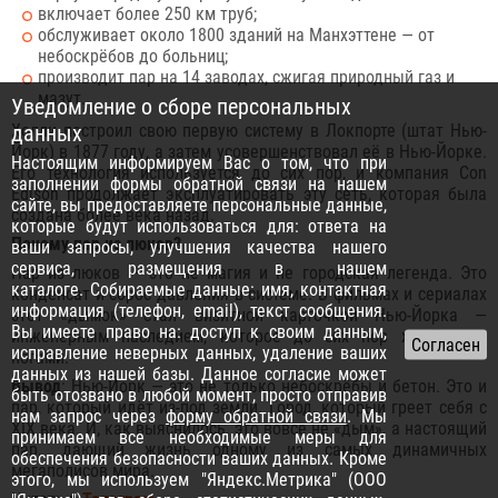
включает более 250 км труб;
обслуживает около 1800 зданий на Манхэттене — от
небоскрёбов до больниц;
производит пар на 14 заводах, сжигая природный газ и
мазут.
Уведомление о сборе персональных
Холли построил свою первую систему в Локпорте (штат Нью-
данных
Йорк) в 1877 году, а затем усовершенствовал её в Нью-Йорке.
Настоящим информируем Вас о том, что при
Его технология используется до сих пор, и компания Con
заполнении формы обратной связи на нашем
Edison продолжает эксплуатировать эту сеть, которая была
сайте, вы предоставляете персональные данные,
создана более века назад.
которые будут использоваться для: ответа на
Почему пар из люков?
ваши запросы, улучшения качества нашего
сервиса, размещения в нашем
Пар из люков — это не магия и не городская легенда. Это
каталоге. Собираемые данные: имя, контактная
конденсат и сброс давления в системе. В фильмах и сериалах
информация (телефон, email), текст сообщения.
этот «дымок» стал визитной карточкой Нью-Йорка —
Вы имеете право на: доступ к своим данным,
инженерным наследием, которое до сих пор живёт под
исправление неверных данных, удаление ваших
ногами.
данных из нашей базы. Данное согласие может
Вывод
: Нью-Йорк — это не только небоскрёбы и бетон. Это и
быть отозвано в любой момент, просто отправив
пар, который идёт из-под земли. Город, который греет себя с
нам запрос через
форму обратной связи
. Мы
XIX века. И, как выяснилось, это вовсе не «дым», а настоящий
принимаем все необходимые меры для
пар, дающий жизнь одному из самых динамичных
обеспечения безопасности ваших данных. Кроме
мегаполисов мира.
этого, мы используем "Яндекс.Метрика" (ООО