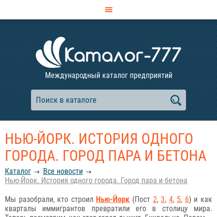
Международный каталог предприятий
НЬЮ-ЙОРК. ИСТОРИЯ ОДНОГО
ГОРОДА. ГОРОД ПАРА И БЕТОНА
Каталог
Все новости
Нью-Йорк. История одного города. Город пара и бетона
Мы разобрали, кто строил
Нью-Йорк
(Пост
2
,
3
,
4
,
5
,
6
) и как
кварталы иммигрантов превратили его в столицу мира.