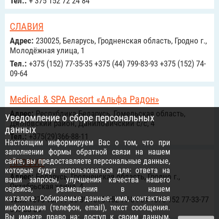
Тел.:
+ 375 152 72 24 84
СЛАВИЯ
Адрес:
230025, Беларусь, Гродненская область, Гродно г.,
Молодёжная улица, 1
Тел.:
+375 (152) 77-35-35 +375 (44) 799-83-93 +375 (152) 74-
09-64
Medical & SPA Resort «Альфа Радон»
Адрес:
Республика Беларусь, Гомельская область,
Уведомление о сборе персональных
Дятловский район, Даниловичский с/с, 4
данных
Тел.:
+375(29)366-88-11
Настоящим информируем Вас о том, что при
заполнении формы обратной связи на нашем
сайте, вы предоставляете персональные данные,
ПРОФИТ
которые будут использоваться для: ответа на
Адрес:
Беларусь, Гродненская область, Гродно г.,
ваши запросы, улучшения качества нашего
Октябрьская улица, 4
сервиса, размещения в нашем
каталоге. Собираемые данные: имя, контактная
Тел.:
+375 152 77-33-33 +375 152 77-34-34 +375 152 77-33-77
информация (телефон, email), текст сообщения.
587-33-33
Вы имеете право на: доступ к своим данным,