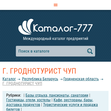
Международный каталог предприятий
Г. ГРОДНОТУРИСТ ЧУП
Каталог
Республика Беларусь
Гродненская область
Г. ГРОДНОТУРИСТ ЧУП
|
Базы отдыха, пансионаты, санатории
|
Гостиницы, отели, хостелы
|
Кафе, рестораны, бары,
доставка продуктов
|
Туристические услуги и продажа
билетов
|