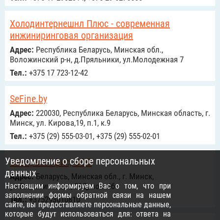
Холодинтернешнл Плюс - современная
инжиниринговая организация
Адрес:
Республика Беларусь, Минская обл.,
Воложинский р-н, д.Пряльники, ул.Молодежная 7
Тел.:
+375 17 723-12-42
SeFine.by
Адрес:
220030, Республика Беларусь, Минская область, г.
Минск, ул. Кирова,19, п.1, к.9
Тел.:
+375 (29) 555-03-01, +375 (29) 555-02-01
Уведомление о сборе персональных
ЭкспрессОфис, ООО
данных
Адрес:
Беларусь, Минская обл., г. Минск,
Настоящим информируем Вас о том, что при
ул.Геологическая, 59Д, пом.4б
заполнении формы обратной связи на нашем
Тел.:
+375293610810
сайте, вы предоставляете персональные данные,
которые будут использоваться для: ответа на