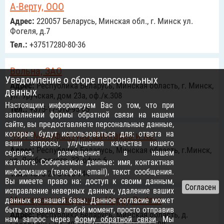
А-Верту, ООО
Адрес:
220057 Беларусь, Минская обл., г. Минск ул.
Фогеля, д.7
Тел.:
+37517280-80-36
Вольна, ЗАО
Уведомление о сборе персональных
Адрес:
Республика Беларусь, Минская область, г. Минск,
данных
ул. Уручская, дом 23а, оф./к.308
Настоящим информируем Вас о том, что при
Тел.:
+375-17-510-95-55
заполнении формы обратной связи на нашем
сайте, вы предоставляете персональные данные,
которые будут использоваться для: ответа на
ЧУП "Мануфактура Шингарев и Ко"
ваши запросы, улучшения качества нашего
Адрес:
Республика Беларусь, Минская область, г.Минск,
сервиса, размещения в нашем
ул. Якубовского, 32, офис 6
каталоге. Собираемые данные: имя, контактная
информация (телефон, email), текст сообщения.
Тел.:
+375 29 6-733-744
Вы имеете право на: доступ к своим данным,
исправление неверных данных, удаление ваших
Мастерская подарков Happy Partner
данных из нашей базы. Данное согласие может
быть отозвано в любой момент, просто отправив
Адрес:
Республика Беларусь, Минская область, д.
нам запрос через
форму обратной связи
. Мы