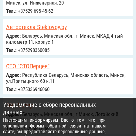
Минск, ул. Инженерная, 20
Тел.:
+37529 695-45-62
Автостекла Steklovoy.by
Адрес:
Беларусь, Минская обл., г. Минск, МКАД 4-тый
километр 11, корпус 1
Тел.:
+375298360085
СТО "СТОПерцев"
Адрес:
Республика Беларусь, Минская область, Минск,
ул.Притыцкого 60 к.11
Тел.:
+375336946060
Уведомление о сборе персональных
500 Ампер
данных
Адрес:
Беларусь, Минская обл., г.Минск, Логойский
Настоящим информируем Вас о том, что при
тракт, 21/1
заполнении формы обратной связи на нашем
Тел.:
+375296803969
сайте, вы предоставляете персональные данные,