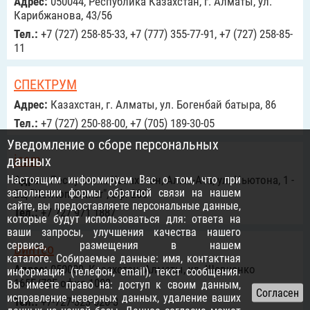
Адрес:
050044, Республика Казахстан, г. Алматы, ул.
Карибжанова, 43/56
Тел.:
+7 (727) 258-85-33, +7 (777) 355-77-91, +7 (727) 258-85-
11
СПЕКТРУМ
Адрес:
Казахстан, г. Алматы, ул. Богенбай батыра, 86
Тел.:
+7 (727) 250-88-00, +7 (705) 189-30-05
Уведомление о сборе персональных
icam
данных
Настоящим информируем Вас о том, что при
Адрес:
Республика Казахстан, Алма-Ата, ул. Ньютона, 1 -
заполнении формы обратной связи на нашем
БЦ "Newton-Center", оф. 206
сайте, вы предоставляете персональные данные,
Тел.:
+7 727 971 1887
которые будут использоваться для: ответа на
ваши запросы, улучшения качества нашего
сервиса, размещения в нашем
Винтео
каталоге. Собираемые данные: имя, контактная
Адрес:
050009, Казахстан, Алматы, ул. Шевченко
информация (телефон, email), текст сообщения.
165Б/72Г офис 1003
Вы имеете право на: доступ к своим данным,
исправление неверных данных, удаление ваших
Тел.:
+7-727-323-626-3