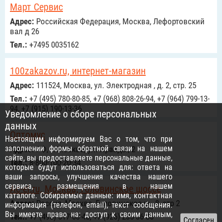
Март Сервис
Адрес:
Российcкая Федерация, Москва, Лефортовский
вал д 26
Тел.:
+7495 0035162
100zakazov.ru, интернет-магазин
Адрес:
111524, Москва, ул. Электродная , д. 2, стр. 25
Тел.:
+7 (495) 780-80-85, +7 (968) 808-26-94, +7 (964) 799-13-
94, +7 (915) 190-13-36
Уведомление о сборе персональных
данных
Оптомус
Настоящим информируем Вас о том, что при
заполнении формы обратной связи на нашем
Адрес:
РФ, г. Москва, ул. Правды, 2
сайте, вы предоставляете персональные данные,
Тел.:
8-800-100-20-34
которые будут использоваться для: ответа на
ваши запросы, улучшения качества нашего
сервиса, размещения в нашем
Ac-el.ru, Москва, Головинское шоссе
каталоге. Собираемые данные: имя, контактная
Адрес:
Россия, Москва, Головинское ш., 8, стр 2
информация (телефон, email), текст сообщения.
Вы имеете право на: доступ к своим данным,
Тел.:
+7 (495) 517-68-48, +7 (926) 235-36-86