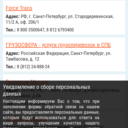
Force Trans
Адрес:
РФ, г. Санкт-Петербург, ул. Стародеревенская,
11/2 А, оф. 206/1
Тел.:
8 800 3500647, 8 812 6793400
ГРУЗОСФЕРА - услуги грузоперевозок в СПБ
Адрес:
Российcкая Федерация, Санкт-Петербург, ул.
Тамбасова, д. 12
Тел.:
8 (812) 24-888-24
Гидроком-Моторс
Уведомление о сборе персональных
Адрес:
193149, РФ, г. Санкт-Петербург, д.Новосаратовка,
данных
ул. Полевая, д.8А
Настоящим информируем Вас о том, что при
Тел.:
+7 (812) 334-33-73
заполнении формы обратной связи на нашем
сайте, вы предоставляете персональные данные,
которые будут использоваться для: ответа на
ГрузкинЪ Сервис
ваши запросы, улучшения качества нашего
Адрес:
Российcкая Федерация, Санкт-Петербург,