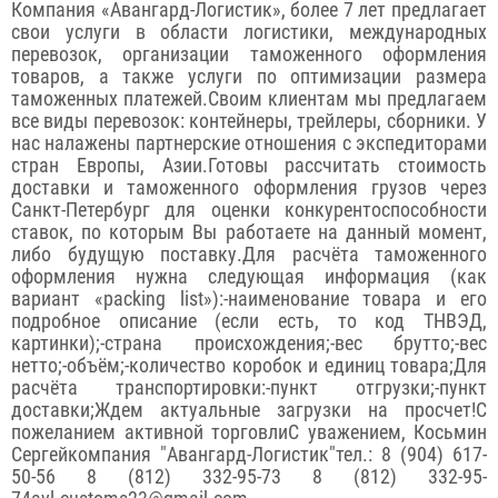
Компания «Авангард-Логистик», более 7 лет предлагает
свои услуги в области логистики, международных
перевозок, организации таможенного оформления
товаров, а также услуги по оптимизации размера
таможенных платежей.Своим клиентам мы предлагаем
все виды перевозок: контейнеры, трейлеры, сборники. У
нас налажены партнерские отношения с экспедиторами
стран Европы, Азии.Готовы рассчитать стоимость
доставки и таможенного оформления грузов через
Санкт-Петербург для оценки конкурентоспособности
ставок, по которым Вы работаете на данный момент,
либо будущую поставку.Для расчёта таможенного
оформления нужна следующая информация (как
вариант «packing list»):-наименование товара и его
подробное описание (если есть, то код ТНВЭД,
картинки);-страна происхождения;-вес брутто;-вес
нетто;-объём;-количество коробок и единиц товара;Для
расчёта транспортировки:-пункт отгрузки;-пункт
доставки;Ждем актуальные загрузки на просчет!С
пожеланием активной торговлиС уважением, Косьмин
Сергейкомпания "Авангард-Логистик"тел.: 8 (904) 617-
50-56 8 (812) 332-95-73 8 (812) 332-95-