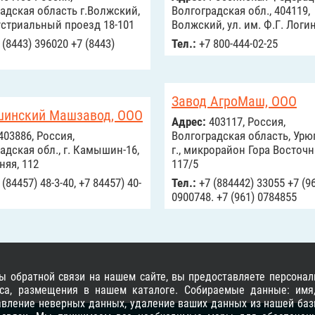
адская область г.Волжский,
Волгоградская обл., 404119,
стриальный проезд 18-101
Волжский, ул. им. Ф.Г. Логин
 (8443) 396020 +7 (8443)
Тел.:
+7 800-444-02-25
Завод АгроМаш, ООО
инский Машзавод, ООО
Адрес:
403117, Россия,
403886, Россия,
Волгоградская область, Ур
адская обл., г. Камышин-16,
г., микрорайон Гора Восточн
няя, 112
117/5
(84457) 48-3-40, +7 84457) 40-
Тел.:
+7 (884442) 33055 +7 (9
0900748. +7 (961) 0784855
 обратной связи на нашем сайте, вы предоставляете персонал
са, размещения в нашем каталоге. Собираемые данные: имя, 
равление неверных данных, удаление ваших данных из нашей баз