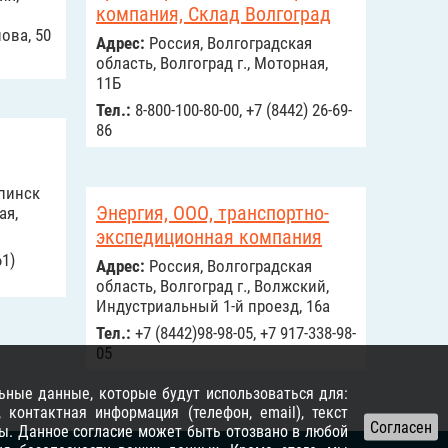
компания, Склад Волгоград
ова, 50
Адрес:
Россия, Волгоградская
область, Волгоград г., Моторная,
11Б
Тел.:
8-800-100-80-00, +7 (8442) 26-69-
86
юпинск
Энергия, ООО, транспортно-
ая,
экспедиционная компания
61)
Адрес:
Россия, Волгоградская
область, Волгоград г., Волжский,
Индустриальный 1-й проезд, 16а
Тел.:
+7 (8442)98-98-05, +7 917-338-98-
05
ьные данные, которые будут использоваться для:
контактная информация (телефон, email), текст
ы. Данное согласие может быть отозвано в любой