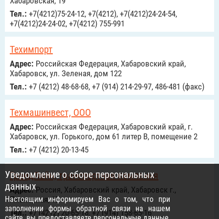
Хабаровская, 19
Тел.:
+7(4212)75-24-12, +7(4212), +7(4212)24-24-54,
+7(4212)24-24-02, +7(4212) 755-991
Техимпорт
Адрес:
Российcкая Федерация, Хабаровский край,
Хабаровск, ул. Зеленая, дом 122
Тел.:
+7 (4212) 48-68-68, +7 (914) 214-29-97, 486-481 (факс)
Техмашинвест, ООО
Адрес:
Российcкая Федерация, Хабаровский край, г.
Хабаровск, ул. Горького, дом 61 литер В, помещение 2
Тел.:
+7 (4212) 20-13-45
Уведомление о сборе персональных
ГрандЛайн, транспортная компания
данных
Адрес:
Россия, Хабаровский край, Хабаровск г.,
Настоящим информируем Вас о том, что при
Планерная, 1Б
заполнении формы обратной связи на нашем
Тел.:
+7 (4212) 20-65-16, +7 (914) 158-65-16
сайте, вы предоставляете персональные данные,