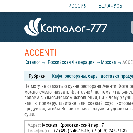
РОССИЯ
БЕЛАРУСЬ
ACCENTI
Каталог
Российcкая Федерация
Москва
ACCE
|
Кафе, рестораны, бары, доставка проду
Не могу не сказать о кухне ресторана Аченти. Хотя 
можно смело назвать фантазией на тему итальянско
подаем в классическом исполнении, ни к чему улучш
как, к примеру, шиитаке или соевый соус, котор
продуктов, чтобы Вы не только получили удовольств
суши.
Адрес:
Москва, Кропоткинский пер., 7
Телефон(ы):
+7 (499) 246-15-15, +7 (499) 246-71-82