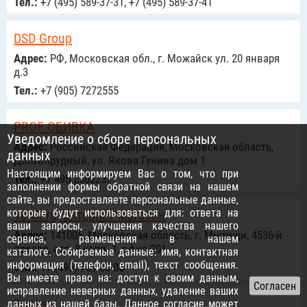
Тел.:
+7 (495) 589-37-31, +7 (495) 589-37-41
DSD Group
Адрес:
РФ, Московская обл., г. Можайск ул. 20 января
д.3
Тел.:
+7 (905) 7272555
PROF ОБИВКА
Уведомление о сборе персональных
Адрес:
Российcкая Федерация, Московская область,
данных
Долгопрудный, ул. Якова Гунина дом 1
Настоящим информируем Вас о том, что при
Тел.:
+7 495 2302237
заполнении формы обратной связи на нашем
сайте, вы предоставляете персональные данные,
которые будут использоваться для: ответа на
10KR.ru, интернет-магазин
ваши запросы, улучшения качества нашего
Адрес:
141006, Московская область, г. Мытищи, 4536-й
сервиса, размещения в нашем
проезд, стр. 8 корп. 1, офис 201
каталоге. Собираемые данные: имя, контактная
информация (телефон, email), текст сообщения.
Тел.:
+7 (495) 769-55-05
Вы имеете право на: доступ к своим данным,
исправление неверных данных, удаление ваших
Витязь
данных из нашей базы. Данное согласие может