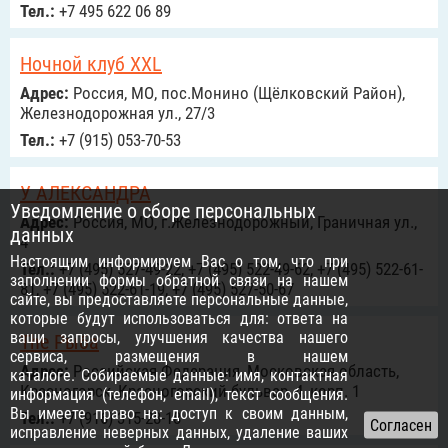
Тел.:
+7 495 622 06 89
Ночной клуб XXL
Адрес:
Россия, МО, пос.Монино (Щёлковский Район),
Железнодорожная ул., 27/3
Тел.:
+7 (915) 053-70-53
У АЛЕКСАНДРА
Уведомление о сборе персональных
Адрес:
Россия, МО, г.Железнодорожный, Граничная ул.,
данных
4
Настоящим информируем Вас о том, что при
Тел.:
+7 (495) 527-49-22, +7 (495) 522-49-62, +7 (495) 522-61-
заполнении формы обратной связи на нашем
81, +7 (495) 522-61-19, +7 (495) 527-50-67
сайте, вы предоставляете персональные данные,
которые будут использоваться для: ответа на
ваши запросы, улучшения качества нашего
The Рыба
сервиса, размещения в нашем
Адрес:
Российcкая Федерация, Московская область,
каталоге. Собираемые данные: имя, контактная
Красногорск, Красногорский бульвар, 4, корп. 1
информация (телефон, email), текст сообщения.
Вы имеете право на: доступ к своим данным,
Тел.:
+7 (916) 315-28-18
исправление неверных данных, удаление ваших