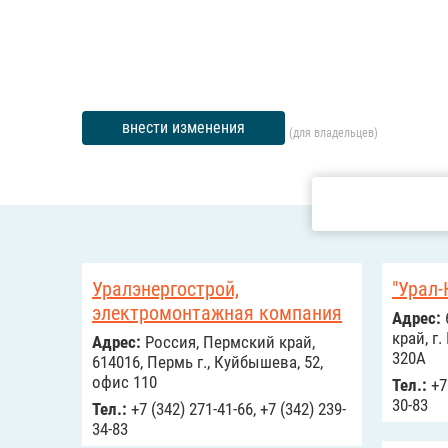
внести изменения
(для владельцев)
Уралэнергострой,
"Урал-
электромонтажная компания
Адрес:
край, г
Адрес:
Россия, Пермский край,
320А
614016, Пермь г., Куйбышева, 52,
офис 110
Тел.:
+7 
30-83
Тел.:
+7 (342) 271-41-66, +7 (342) 239-
34-83