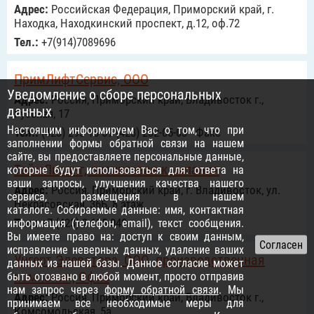
Адрес:
Российcкая Федерация, Приморский край, г.
Находка, Находкинский проспект, д.12, оф.72
Тел.:
+7(914)7089696
ПримЛифтСервис, ООО
Уведомление о сборе персональных
Адрес:
Россия, Приморский край, Владивосток г.,
данных
Русская, 17
Настоящим информируем Вас о том, что при
Тел.:
(423) 293-18-59 (423) 232-05-03 - Факс
заполнении формы обратной связи на нашем
сайте, вы предоставляете персональные данные,
ТаймЛизинг, лизинговая компания
которые будут использоваться для: ответа на
ваши запросы, улучшения качества нашего
Адрес:
Россия, Приморский край, г. Владивосток, ул.
сервиса, размещения в нашем
Некрасовская, 36Б, 8 этаж
каталоге. Собираемые данные: имя, контактная
Тел.:
+7 (423) 2-605-040
информация (телефон, email), текст сообщения.
Вы имеете право на: доступ к своим данным,
исправление неверных данных, удаление ваших
Унгерт Элеваторз, ООО, производственная
данных из нашей базы. Данное согласие может
компания, Офис
быть отозвано в любой момент, просто отправив
нам запрос через
форму обратной связи
. Мы
Адрес:
Россия, Приморский край, Владивосток г.,
принимаем все необходимые меры для
Комсомольская, 5а