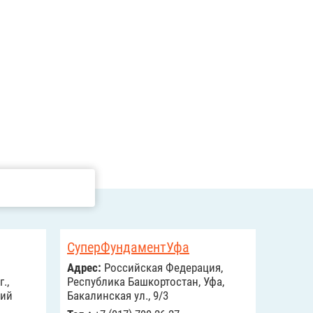
СуперФундаментУфа
Адрес:
Российcкая Федерация,
.,
Республика Башкортостан, Уфа,
кий
Бакалинская ул., 9/3