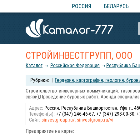
РОССИЯ
БЕЛАРУСЬ
СТРОЙИНВЕСТГРУПП, ООО
Каталог
Российcкая Федерация
Республика Ба
|
Геодезия, картография, геология, буро
Строительство инженерных коммуникаций: газопрово
связи);Проведение буровых работ, Аренда специали
Адрес:
Россия, Республика Башкортостан, Уфа г., 45
Телефон(ы):
+7 (347) 246-46-67, +7 (347) 298-00-30, +
Сайт:
sinvestgroup.ru/, sinvestgroup.ru/vi
Предприятие на карте: