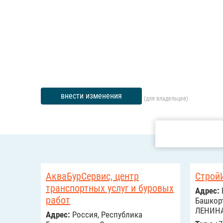
внести изменения
(для владельцев)
АкваБурСервис, центр
Строй
транспортных услуг и буровых
Адрес:
работ
Башкорт
ЛЕНИНА
Адрес:
Россия, Республика