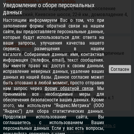
Уведомление о сборе персональных
Адрес:
Российcкая Федерация, Москва, поселение
данных
Московский, Киевское шоссе, 22-й км., домовладение 4,
Настоящим информируем Вас о том, что при
строение 2, корпус Г, подъезд 11
заполнении формы обратной связи на нашем
Тел.:
+7 (495) 885-71-42
сайте, вы предоставляете персональные данные,
которые будут использоваться для: ответа на
ваши запросы, улучшения качества нашего
Окна Сити
сервиса, размещения в нашем
Адрес:
Российcкая Федерация, Москва, ул. Кирпичные
каталоге. Собираемые данные: имя, контактная
Выемки, д. 2, к. 1. подъезд 4, этаж 2, офис 206
информация (телефон, email), текст сообщения.
Вы имеете право на: доступ к своим данным,
Тел.:
+7 (495) 018-02-09
исправление неверных данных, удаление ваших
данных из нашей базы. Данное согласие может
Интернет-магазин "Snacker"
быть отозвано в любой момент, просто отправив
нам запрос через
форму обратной связи
. Мы
Адрес:
Российcкая Федерация, Москва,
принимаем все необходимые меры для
Солнечногорский район, рп. Ржавки, ул. Ржаки к.1
обеспечения безопасности ваших данных. Кроме
этого, мы используем "Яндекс.Метрика" (ООО
Тел.:
8 (800) 500-51-06
"Яндекс") для сбора статистических данных.
Продолжая использование сайта, Вы
соглашаетесь с использованием Ваших
Правила размещения
|
Услуги портала
|
Связь с
персональных данных. Если у вас есть вопросы,
администрацией
пожалуйста,
свяжитесь с нами
.