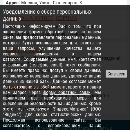
Адрес:
Москва, Улица Сталеваров, 3
Уведомление о сборе персональных
ВЕЧЕРА НА ХУТОРЕ, КОРЧМА
данных
Настоящим информируем Вас о том, что при
Адрес:
Москва, Рязанский пр-т, д. 65 корп. 2
заполнении формы обратной связи на нашем
Тел.:
+7(495)641-23-00, +7(499)171-48-48
сайте, вы предоставляете персональные данные,
которые будут использоваться для: ответа на
ваши запросы, улучшения качества нашего
Пекарня Чегем
сервиса, размещения в нашем
Адрес:
Российcкая Федерация, Москва, Волгоградский
каталоге. Собираемые данные: имя, контактная
проспект, 32 стр 21
информация (телефон, email), текст сообщения.
Вы имеете право на: доступ к своим данным,
Тел.:
+7 (495) 5174013
исправление неверных данных, удаление ваших
данных из нашей базы. Данное согласие может
Экопекарня "Аист №1"
быть отозвано в любой момент, просто отправив
нам запрос через
форму обратной связи
. Мы
Адрес:
Российcкая Федерация, Москва, улица 1-я
принимаем все необходимые меры для
Машиностроения, дом 10
обеспечения безопасности ваших данных. Кроме
этого, мы используем "Яндекс.Метрика" (ООО
Тел.:
+7 (495) 660-77-93
"Яндекс") для сбора статистических данных.
Продолжая использование сайта, Вы
соглашаетесь с использованием Ваших
Правила размещения
|
Услуги портала
|
Связь с