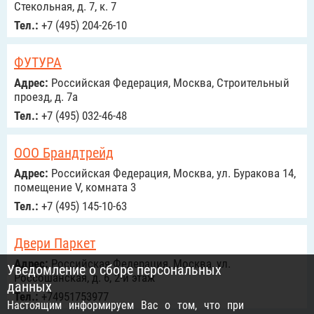
Стекольная, д. 7, к. 7
Тел.:
+7 (495) 204-26-10
ФУТУРА
Адрес:
Российcкая Федерация, Москва, Строительный
проезд, д. 7а
Тел.:
+7 (495) 032-46-48
ООО Брандтрейд
Адрес:
Российcкая Федерация, Москва, ул. Буракова 14,
помещение V, комната 3
Тел.:
+7 (495) 145-10-63
Двери Паркет
Адрес:
Российcкая Федерация, Москва, ул.
Уведомление о сборе персональных
Россошанская, д. 6, 2-й этаж
данных
Тел.:
+74951753977
Настоящим информируем Вас о том, что при