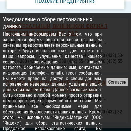
ПОХОЖИЕ ПРЕДПРИЯТИЯ
Уведомление о сборе персональных
УНИВЕРСАЛЬНЫЙ, ВИННИЦКИЙ ФИЛИАЛ
данных
СТРАХОВАЯ КОМПАНИЯ, ОАО
Настоящим информируем Вас о том, что при
заполнении формы обратной связи на нашем
Адрес:
Украина, Винницкая область, Винница г.,
сайте, вы предоставляете персональные данные,
Хмельницкое шоссе., 23
которые будут использоваться для: ответа на
Тел.:
+380 (432) 55-40-73 +380 (432) 55-40-71 +380 (432) 53-
ваши запросы, улучшения качества нашего
03-88 +380 (432) 35-05-76 +380 (432) 55-40-73 +380 (432) 55-
сервиса, размещения в нашем
40-71 +380 (432) 53-03-88 +380 (432)
каталоге. Собираемые данные: имя, контактная
информация (телефон, email), текст сообщения.
Вы имеете право на: доступ к своим данным,
ОРАНТА, НАЦИОНАЛЬНАЯ СТРАХОВАЯ АК,
исправление неверных данных, удаление ваших
ВИННИЦКАЯ ОБЛАСТНАЯ ДИРЕКЦИЯ
данных из нашей базы. Данное согласие может
быть отозвано в любой момент, просто отправив
Адрес:
Украина, Винницкая область, Винница г.,
нам запрос через
форму обратной связи
. Мы
Пирогова улица, 4-А
принимаем все необходимые меры для
Тел.:
+380 (432) 32-20-19 +380 (432) 35-72-93 +380 (432) 32-
обеспечения безопасности ваших данных. Кроме
этого, мы используем "Яндекс.Метрика" (ООО
65-95 +380 (432) 32-20-19
"Яндекс") для сбора статистических данных.
Продолжая использование сайта, Вы