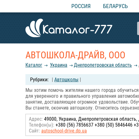
РОССИЯ
БЕЛАРУСЬ
АВТОШКОЛА-ДРАЙВ, ООО
Каталог
Украина
Днепропетровская область
|
Автошколы
|
Мы хотим помочь жителям нашего города обучиться
для уверенного и правильного управления автомоби
занятие, доставляющее огромное удовольствие. Обуч
Вы станете, окончив автошколу. Отнеситесь серьезн
Адрес:
49000, Украина, Днепропетровская область, Д
Телефон(ы):
+380 (56) 7856637 +380 (50) 5846446 +3
Сайт:
autoschool-drive.dp.ua