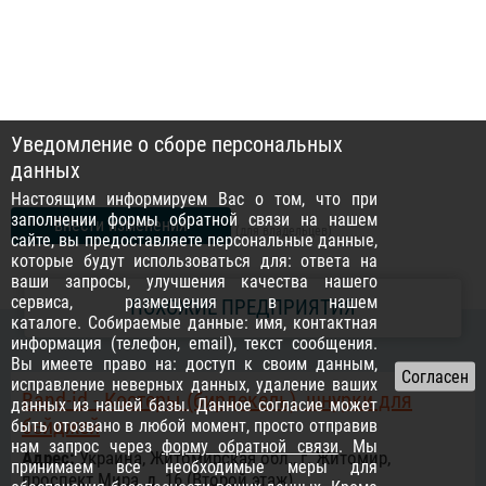
Уведомление о сборе персональных
данных
Настоящим информируем Вас о том, что при
заполнении формы обратной связи на нашем
внести изменения
(для владельцев)
сайте, вы предоставляете персональные данные,
которые будут использоваться для: ответа на
ваши запросы, улучшения качества нашего
сервиса, размещения в нашем
ПОХОЖИЕ ПРЕДПРИЯТИЯ
каталоге. Собираемые данные: имя, контактная
информация (телефон, email), текст сообщения.
Вы имеете право на: доступ к своим данным,
исправление неверных данных, удаление ваших
Band-id - Костеры (бирдекель), шнурки для
данных из нашей базы. Данное согласие может
бейджей
быть отозвано в любой момент, просто отправив
нам запрос через
форму обратной связи
. Мы
Адрес:
Украина, Житомирская обл., г. Житомир,
принимаем все необходимые меры для
проспект Мира, д. 16 (Второй этаж)