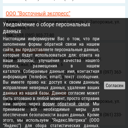
ООО "Восточный экспресс"
Адрес:
Украина, Запорожская область, г. Запорожье, ул.
Уведомление о сборе персональных
Чубанова, 5
данных
Тел.:
+38 (095) 903-77-80
Настоящим информируем Вас о том, что при
заполнении формы обратной связи на нашем
сайте, вы предоставляете персональные данные,
СЕПТИМА-ПЛЮС
которые будут использоваться для: ответа на
Адрес:
69032, Украина, Запорожская область, г.
ваши запросы, улучшения качества нашего
Запорожье, Южное шоссе, 6
сервиса, размещения в нашем
каталоге. Собираемые данные: имя, контактная
Тел.:
+38 (061) 701-53-33, +38 (093) 860-90-78, +38 (097) 363-
информация (телефон, email), текст сообщения.
16-47, +38 (095) 142-63-08, +38 (061) 289-13-91
Вы имеете право на: доступ к своим данным,
исправление неверных данных, удаление ваших
УкрНИИЭлектротерм, ЗАО
данных из нашей базы. Данное согласие может
быть отозвано в любой момент, просто отправив
Адрес:
Украина, Запорожская область, г. Запорожье, ул.
нам запрос через
форму обратной связи
. Мы
Независимой Украины, 80
принимаем все необходимые меры для
Тел.:
+38 (050) 341-71-95, +38 (061) 233-02-11, +38 (061) 233-
обеспечения безопасности ваших данных. Кроме
этого, мы используем "Яндекс.Метрика" (ООО
14-31, +38 (061) 701-73-64
"Яндекс") для сбора статистических данных.