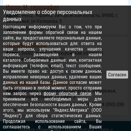
Интер- М, типография
Уведомление о сборе персональных
Адрес:
94632, Украина, Запорожская область, 69000, г.
данных
Запорожье, ул.Колерова, 5
Настоящим информируем Вас о том, что при
Тел.:
+38 (061) 228-17-86
заполнении формы обратной связи на нашем
сайте, вы предоставляете персональные данные,
которые будут использоваться для: ответа на
Реклама Мастер
ваши запросы, улучшения качества нашего
Адрес:
69002, Украина, Запорожская область, г.
сервиса, размещения в нашем
Запорожье, ул. Грязнова, 58
каталоге. Собираемые данные: имя, контактная
информация (телефон, email), текст сообщения.
Тел.:
+38(050) 341-15-05
Вы имеете право на: доступ к своим данным,
исправление неверных данных, удаление ваших
Бизнес-Центр Консалтинг, ЧП
данных из нашей базы. Данное согласие может
быть отозвано в любой момент, просто отправив
Адрес:
Украина, Запорожская область, г. Запорожье,
нам запрос через
форму обратной связи
. Мы
Центральный бульвар, 11, офис 3
принимаем все необходимые меры для
Тел.:
+38 (061) 701-16-25, +38 (063) 103-01-52, +38 (093) 030-
обеспечения безопасности ваших данных. Кроме
этого, мы используем "Яндекс.Метрика" (ООО
39-01
"Яндекс") для сбора статистических данных.
Продолжая использование сайта, Вы
соглашаетесь с использованием Ваших
Правила размещения
|
Услуги портала
|
Связь с