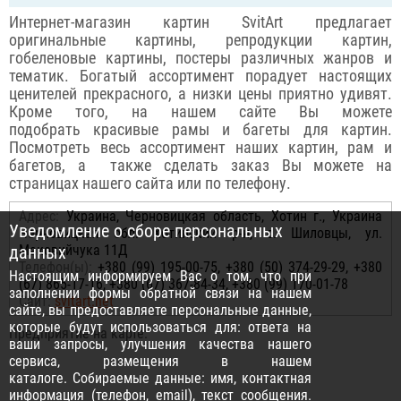
Интернет-магазин картин SvitArt предлагает
оригинальные картины, репродукции картин,
гобеленовые картины, постеры различных жанров и
тематик. Богатый ассортимент порадует настоящих
ценителей прекрасного, а низки цены приятно удивят.
Кроме того, на нашем сайте Вы можете
подобрать красивые рамы и багеты для картин.
Посмотреть весь ассортимент наших картин, рам и
багетов, а также сделать заказ Вы можете на
страницах нашего сайта или по телефону.
Адрес:
Украина, Черновицкая область, Хотин г., Украина
Уведомление о сборе персональных
Черновицкая обл. Хотинский р-н, с. Шиловцы, ул.
данных
Маковийчука 11Д
Телефон(ы):
+380 (99) 195-00-75, +380 (50) 374-29-29, +380
Настоящим информируем Вас о том, что при
(67) 865-17-16, +380 (67) 367-84-34, +380 (99) 170-01-78
заполнении формы обратной связи на нашем
Сайт:
svitart.net
сайте, вы предоставляете персональные данные,
которые будут использоваться для: ответа на
Предприятие на карте:
ваши запросы, улучшения качества нашего
сервиса, размещения в нашем
каталоге. Собираемые данные: имя, контактная
информация (телефон, email), текст сообщения.