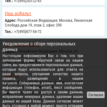
Тел.:
+7(495)203-22-43
Наш асфальт
Адрес:
Российcкая Федерация, Москва, Ленинская
Слобода дом 19, этаж 2, офис 290
Тел.:
+7(495)877-54-72
Уведомление о сборе персональных
ООО Москерамзит
данных
Адрес:
Российcкая Федерация, Москва, ул.
Настоящим информируем Вас о том, что при
Авиамоторная д. 50 стр.2
заполнении формы обратной связи на нашем
Тел.:
+7 (929) 5601505
сайте, вы предоставляете персональные данные,
которые будут использоваться для: ответа на
ваши запросы, улучшения качества нашего
Surface
сервиса, размещения в нашем
Адрес:
Российcкая Федерация, Москва, пр-кт.
каталоге. Собираемые данные: имя, контактная
Ленинский, д. 15, помещ. 1/4
информация (телефон, email), текст сообщения.
Вы имеете право на: доступ к своим данным,
Тел.:
‭+7 (495) 649-62-81‬
исправление неверных данных, удаление ваших
данных из нашей базы. Данное согласие может
Максикерам
быть отозвано в любой момент, просто отправив