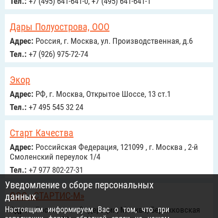
Тел.:
+7 (495) 641-641-0, +7 (495) 641-641-1
Дары Полуострова, ООО
Адрес:
Россия, г. Москва, ул. Производственная, д.6
Тел.:
+7 (926) 975-72-74
Экор
Адрес:
РФ, г. Москва, Открытое Шоссе, 13 ст.1
Тел.:
+7 495 545 32 24
Старт Качества
Адрес:
Российcкая Федерация, 121099 , г. Москва , 2-й
Смоленский переулок 1/4
Тел.:
+7 977 802-27-31
Уведомление о сборе персональных
ООО «СТАРТИС-М»
данных
Настоящим информируем Вас о том, что при
Адрес:
Российcкая Федерация, Москва, Бережковская