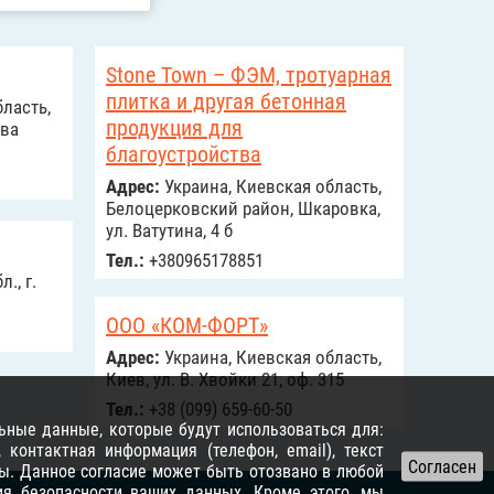
Stone Town – ФЭМ, тротуарная
плитка и другая бетонная
ласть,
продукция для
ава
благоустройства
Адрес:
Украина, Киевская область,
Белоцерковский район, Шкаровка,
ул. Ватутина, 4 б
Тел.:
+380965178851
., г.
ООО «КОМ-ФОРТ»
Адрес:
Украина, Киевская область,
Киев, ул. В. Хвойки 21, оф. 315
Тел.:
+38 (099) 659-60-50
ьные данные, которые будут использоваться для:
контактная информация (телефон, email), текст
ы. Данное согласие может быть отозвано в любой
я безопасности ваших данных. Кроме этого, мы