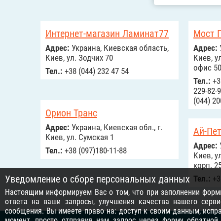
Интернет-магазин Ламинат77
Мост 
Адрес:
Украина, Киевская область,
Адрес:
Киев, ул. Зодчих 70
Киев, у
офис 5
Тел.:
+38 (044) 232 47 54
Тел.:
+38
229-82-9
(044) 20
Орион Транс
Адрес:
Украина, Киевская обл., г.
Ай-Пе
Киев, ул. Сумская 1
Адрес:
Тел.:
+38 (097)180-11-88
Киев, у
корп. 2
Уведомление о сборе персональных данных
Тел.:
+3
Настоящим информируем Вас о том, что при заполнении формы
ответа на ваши запросы, улучшения качества нашего серви
сообщения. Вы имеете право на: доступ к своим данным, исп
момент, просто отправив нам запрос через
форму обратной