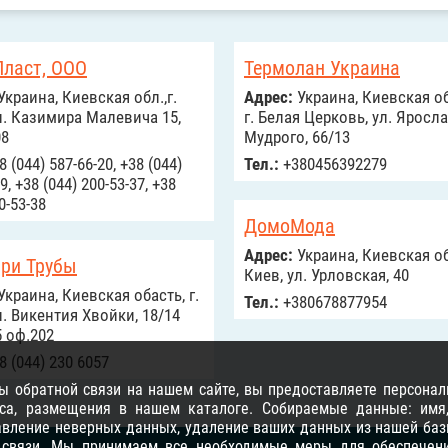
Пласт, ООО
Термолан Украина
Украина, Киевская обл.,г.
Адрес:
Украина, Киевская об
л. Казимира Малевича 15,
г. Белая Церковь, ул. Яросл
08
Мудрого, 66/13
 (044) 587-66-20, +38 (044)
Тел.:
+380456392279
9, +38 (044) 200-53-37, +38
0-53-38
ДомоМода
Адрес:
Украина, Киевская обл
три Трубы
Киев, ул. Урловская, 40
Украина, Киевская обасть, г.
Тел.:
+380678877954
л. Викентия Хвойки, 18/14
5 оф.202
8 (044) 230 6057
 обратной связи на нашем сайте, вы предоставляете персонал
са, размещения в нашем каталоге. Собираемые данные: имя, 
равление неверных данных, удаление ваших данных из нашей баз
 связи
. Мы принимаем все необходимые меры для обеспечени