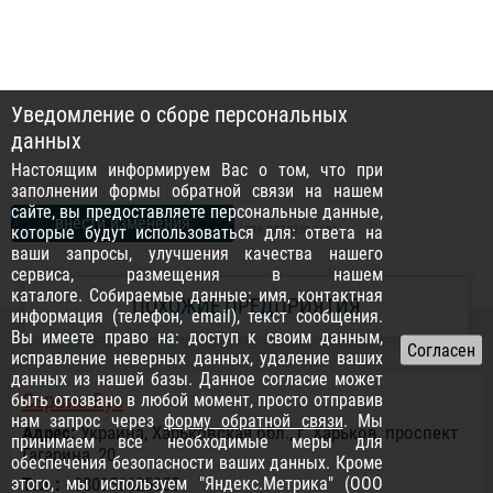
Уведомление о сборе персональных
данных
Настоящим информируем Вас о том, что при
заполнении формы обратной связи на нашем
сайте, вы предоставляете персональные данные,
внести изменения
(для владельцев)
которые будут использоваться для: ответа на
ваши запросы, улучшения качества нашего
сервиса, размещения в нашем
каталоге. Собираемые данные: имя, контактная
ПОХОЖИЕ ПРЕДПРИЯТИЯ
информация (телефон, email), текст сообщения.
Вы имеете право на: доступ к своим данным,
исправление неверных данных, удаление ваших
данных из нашей базы. Данное согласие может
Сервис Бус
быть отозвано в любой момент, просто отправив
нам запрос через
форму обратной связи
. Мы
Адрес:
Украина, Харьковская обл., г. Харьков, проспект
принимаем все необходимые меры для
Гагарина, 20
обеспечения безопасности ваших данных. Кроме
этого, мы используем "Яндекс.Метрика" (ООО
Тел.:
+380956625055