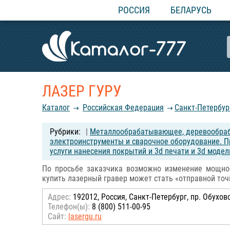
РОССИЯ
БЕЛАРУСЬ
ЛАЗЕР ГУРУ
Каталог
Российcкая Федерация
Санкт-Петербур
|
Металлообрабатывающее, деревообраб
электроинструменты и сварочное оборудование. П
услуги нанесения покрытий и 3d печати и 3d моде
По просьбе заказчика возможно изменение мощнос
купить лазерный гравер может стать «отправной точ
Адрес:
192012, Россия, Санкт-Петербург, пр. Обухов
Телефон(ы):
8 (800) 511-00-95
Сайт:
lasergu.ru