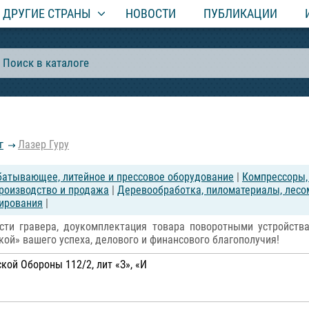
ДРУГИЕ СТРАНЫ
НОВОСТИ
ПУБЛИКАЦИИ
г
Лазер Гуру
атывающее, литейное и прессовое оборудование
|
Компрессоры,
роизводство и продажа
|
Деревообработка, пиломатериалы, лесо
лирования
|
ти гравера, доукомплектация товара поворотными устройств
кой» вашего успеха, делового и финансового благополучия!
ской Обороны 112/2, лит «З», «И