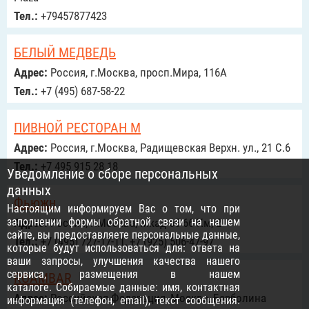
Тел.:
+79457877423
БЕЛЫЙ МЕДВЕДЬ
Адрес:
Россия, г.Москва, просп.Мира, 116А
Тел.:
+7 (495) 687-58-22
ПИВНОЙ РЕСТОРАН М
Адрес:
Россия, г.Москва, Радищевская Верхн. ул., 21 С.6
Тел.:
+7 495 915 28 18
Уведомление о сборе персональных
данных
Фьюжн
Настоящим информируем Вас о том, что при
заполнении формы обратной связи на нашем
Адрес:
Россия, г.Москва, Мкад 65-66 Км, 2
сайте, вы предоставляете персональные данные,
Тел.:
+7 (495) 727-17-11, +7 (925) 506-47-97
которые будут использоваться для: ответа на
ваши запросы, улучшения качества нашего
сервиса, размещения в нашем
ROAMBAR
каталоге. Собираемые данные: имя, контактная
Адрес:
Российcкая Федерация, Москва, Барболина
информация (телефон, email), текст сообщения.