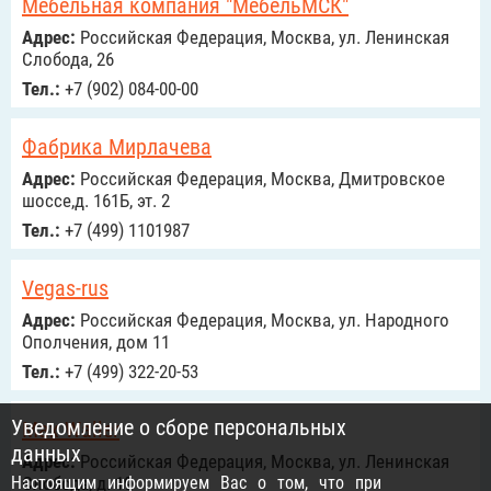
Мебельная компания "МебельМСК"
Адрес:
Российcкая Федерация, Москва, ул. Ленинская
Слобода, 26
Тел.:
+7 (902) 084-00-00
Фабрика Мирлачева
Адрес:
Российcкая Федерация, Москва, Дмитровское
шоссе,д. 161Б, эт. 2
Тел.:
+7 (499) 1101987
Vegas-rus
Адрес:
Российcкая Федерация, Москва, ул. Народного
Ополчения, дом 11
Тел.:
+7 (499) 322-20-53
Уведомление о сборе персональных
Max Waller
данных
Адрес:
Российcкая Федерация, Москва, ул. Ленинская
Настоящим информируем Вас о том, что при
Слобода, д. 19