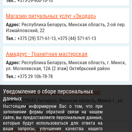
Тел.:
+375-29-900-10-10
Магазин ритуальных услуг «Экодар»
Адрес:
Республика Беларусь, Минская область, 2-ой пер.
Измайловский, 22
Тел.:
+375 (29) 571-61-13, +375 (44) 571-61-13
Амадеус - Гранитная мастерская
Адрес:
Республика Беларусь, Минская область, г. Минск,
ул. Могилевская, 12А (2 этаж) Октябрьский район
Тел.:
+375 29 106-78-78
Уведомление о сборе персональных
Агентсвт ритуальных услуг Кальвария
данных
Адрес:
220040, Беларусь, Минская область, Минск г., ул.
Настоящим информируем Вас о том, что при
Восточная 30
заполнении формы обратной связи на нашем
Тел.:
+375 (17) 211-36-36, +375 (29) 611-35-36
сайте, вы предоставляете персональные данные,
которые будут использоваться для: ответа на
ваши запросы, улучшения качества нашего
Ритуальная Компания