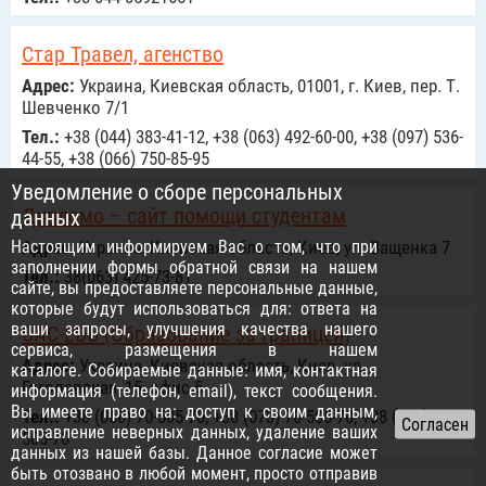
Стар Травел, агенство
Адрес:
Украина, Киевская область, 01001, г. Киев, пер. Т.
Шевченко 7/1
Тел.:
+38 (044) 383-41-12, +38 (063) 492-60-00, +38 (097) 536-
44-55, +38 (066) 750-85-95
Уведомление о сборе персональных
Дипломо – сайт помощи студентам
данных
Настоящим информируем Вас о том, что при
Адрес:
Украина, Киевская область, Киев, ул. Ващенка 7
заполнении формы обратной связи на нашем
Тел.:
38(063) 425-73-81
сайте, вы предоставляете персональные данные,
которые будут использоваться для: ответа на
ваши запросы, улучшения качества нашего
CAC-EDU (Образование за границей)
сервиса, размещения в нашем
Адрес:
Украина, Киевская область, Киев, ул.
каталоге. Собираемые данные: имя, контактная
Гоголевская, 15, офис 5
информация (телефон, email), текст сообщения.
Вы имеете право на: доступ к своим данным,
Тел.:
+38 (068) 70-505-70, +38 (073) 70-505-70, +38 (099) 70-
исправление неверных данных, удаление ваших
505-70
данных из нашей базы. Данное согласие может
быть отозвано в любой момент, просто отправив